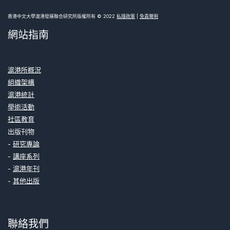
香港中文大學滬港發展聯合研究所版權所有 © 2022
私隱政策
|
免責聲明
網站指南
滬港所概況
組織架構
滬港統計
學術活動
社區教育
出版刊物
-
研究專論
-
講座系列
-
滬港年刊
-
其他出版
聯絡我們